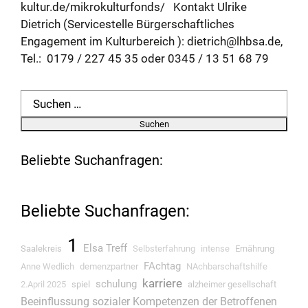
kultur.de/mikrokulturfonds/ Kontakt Ulrike
Dietrich (Servicestelle Bürgerschaftliches
Engagement im Kulturbereich ): dietrich@lhbsa.de,
Tel.: 0179 / 227 45 35 oder 0345 / 13 51 68 79
Suchen
nach:
Beliebte Suchanfragen:
Beliebte Suchanfragen:
1
Elsa Treff
Saalekreis
Selbsterfahrung
intense
Ernährung
FAchtag
Anne Wedlich
demenzpartner
NAchbarschaftshilfe
karriere
schulung
2.April 2025
spiel
alzheimer gesellschaft
Beeinflussung sozialer Kompetenzen der Betroffenen