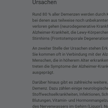
Ursachen
Rund 80 % aller Demenzen werden durch K
bei denen aus teilweise noch unbekannte
verloren gehen (neurodegenerative Krankh
Alzheimer-Krankheit, die Lewy-Körperche
Stirnhirns (Frontotemporale Degeneration
An zweiter Stelle der Ursachen stehen Er
Sie kommen oft in Verbindung mit der Alz
Menschen, die in höherem Alter erkranken
treten die Symptome der Alzheimer-Krankh
ausgeprägt.
Darüber hinaus gibt es zahlreiche weitere
Demenz. Dazu zählen einige neurologisch
Stoffwechselkrankheiten, Infektionen, Sc
Blutungen, Vitamin- und Hormonmangelz
des Nervenwassers im Gehirn (Liquor). Nur