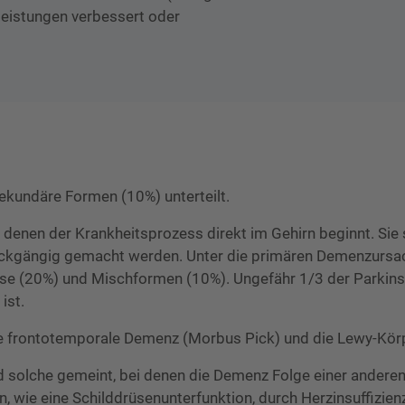
nleistungen verbessert oder
kundäre Formen (10%) unterteilt.
denen der Krankheitsprozess direkt im Gehirn beginnt. Sie
 rückgängig gemacht werden. Unter die primären Demenzursa
ose (20%) und Mischformen (10%). Ungefähr 1/3 der Parkins
ist.
e frontotemporale Demenz (Morbus Pick) und die Lewy-Kör
solche gemeint, bei denen die Demenz Folge einer anderen
, wie eine Schilddrüsenunterfunktion, durch Herzinsuffizie