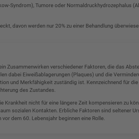
rsakow-Syndrom), Tumore oder Normaldruckhydrozephalus (A
eckt, davon werden nur 20% zu einer Behandlung überwiese
 ein Zusammenwirken verschiedener Faktoren, die das Abste
elen dabei Eiweißablagerungen (Plaques) und die Verminde
tion und Merkfähigkeit zuständig ist. Kennzeichnend für die
echterung des Zustandes.
die Krankheit nicht für eine längere Zeit kompensieren zu k
 kaum sozialen Kontakten. Erbliche Faktoren sind seltener U
n vor dem 60. Lebensjahr beginnen eine Rolle.