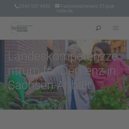
0345 557 4450
FachstelleDemenz-ST@uk-
halle.de
Landeskompetenzze
ntrum für Demenz in
Sachsen-Anhalt