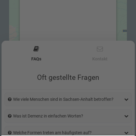
Wir verwenden einen Service eines
Drittanbieters, um Karteninhalte
einzubetten. Dieser Service kann Daten zu
Ihren Aktivitäten sammeln. Bitte lesen Sie
die Details durch und stimmen Sie der
Nutzung des Service zu, um diese Karte
Use arrow keys to move between tabs
anzuzeigen.
FAQs
Kontakt
Mehr Informationen
Oft gestellte Fragen
Akzeptieren
powered by
Usercentrics Consent
Management Platform
&
eRecht24
Wie viele Menschen sind in Sachsen-Anhalt betroffen?
Was ist Demenz in einfachen Worten?
Welche Formen treten am häufigsten auf?