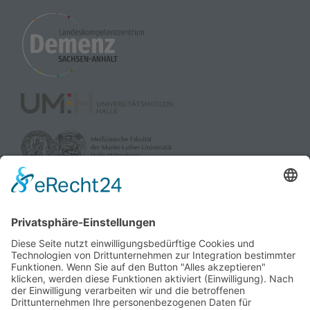
Akzeptieren
powered by
Usercentrics Consent
Management Platform
&
eRecht24
gefördert durch: