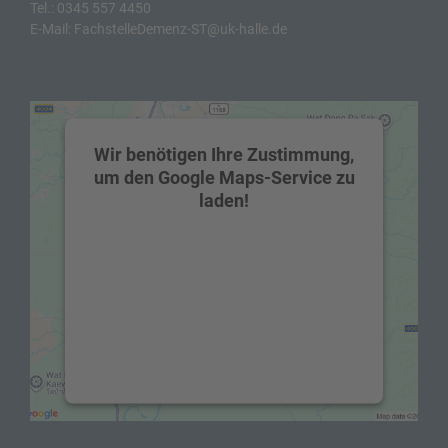
Tel.:
0345 557 4450
E-Mail:
FachstelleDemenz-ST@uk-halle.de
Wir benötigen Ihre Zustimmung,
um den Google Maps-Service zu
laden!
Wir verwenden einen Service eines
Drittanbieters, um Karteninhalte
einzubetten. Dieser Service kann Daten zu
Ihren Aktivitäten sammeln. Bitte lesen Sie
die Details durch und stimmen Sie der
Nutzung des Service zu, um diese Karte
anzuzeigen.
Mehr Informationen