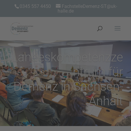
0345 557 4450
FachstelleDemenz-ST@uk-
halle.de
Landeskompetenzze
ntrum für
Demenz in Sachsen-
Anhalt