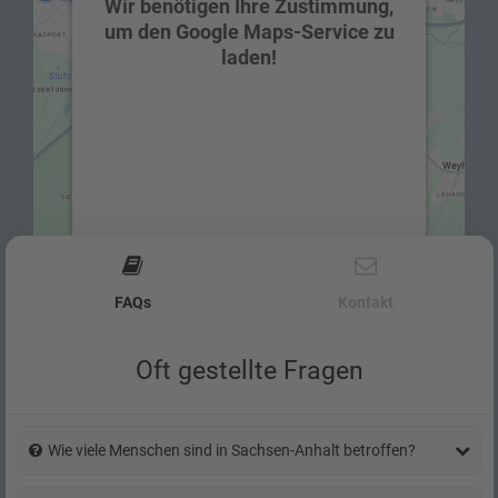
Wir benötigen Ihre Zustimmung,
um den Google Maps-Service zu
laden!
Wir verwenden einen Service eines
Drittanbieters, um Karteninhalte
einzubetten. Dieser Service kann Daten zu
Ihren Aktivitäten sammeln. Bitte lesen Sie
die Details durch und stimmen Sie der
Nutzung des Service zu, um diese Karte
Use arrow keys to move between tabs
anzuzeigen.
FAQs
Kontakt
Mehr Informationen
Oft gestellte Fragen
Akzeptieren
powered by
Usercentrics Consent
Management Platform
&
eRecht24
Wie viele Menschen sind in Sachsen-Anhalt betroffen?