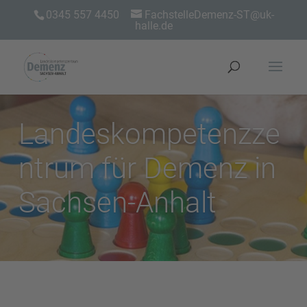
0345 557 4450
FachstelleDemenz-ST@uk-
halle.de
Landeskompetenzze
ntrum für Demenz in
Sachsen-Anhalt