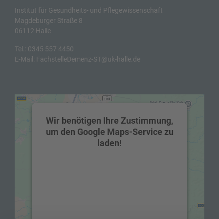
Institut für Gesundheits- und Pflegewissenschaft
Magdeburger Straße 8
06112 Halle
Tel.:
0345 557 4450
E-Mail:
FachstelleDemenz-ST@uk-halle.de
Wir benötigen Ihre Zustimmung,
um den Google Maps-Service zu
laden!
Wir verwenden einen Service eines
Drittanbieters, um Karteninhalte
einzubetten. Dieser Service kann Daten zu
Ihren Aktivitäten sammeln. Bitte lesen Sie
die Details durch und stimmen Sie der