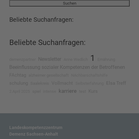
Beliebte Suchanfragen:
Beliebte Suchanfragen:
1
Newsletter
demenzpartner
Anne Wedlich
Ernährung
Beeinflussung sozialer Kompetenzen der Betroffenen
FAchtag
alzheimer gesellschaft
NAchbarschaftshilfe
schulung
Vollmacht
Elsa Treff
Saalekreis
Selbsterfahrung
karriere
Kurs
2.April 2025
spiel
intense
test
Landeskompetenzzentrum
Demenz Sachsen-Anhalt