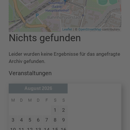
Leaflet
| ©
OpenStreetMap
contributors
Nichts gefunden
Leider wurden keine Ergebnisse für das angefragte
Archiv gefunden.
Veranstaltungen
August 2026
M
D
M
D
F
S
S
1
2
3
4
5
6
7
8
9
10
11
12
13
14
15
16