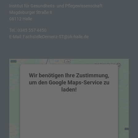
Institut für Gesundheits- und Pflegewissenschaft
Magdeburger Straße 8
06112 Halle
Tel.:
0345 557 4450
E-Mail:
FachstelleDemenz-ST@uk-halle.de
Wir benötigen Ihre Zustimmung,
um den Google Maps-Service zu
laden!
Wir verwenden einen Service eines
Drittanbieters, um Karteninhalte
einzubetten. Dieser Service kann Daten zu
Ihren Aktivitäten sammeln. Bitte lesen Sie
die Details durch und stimmen Sie der