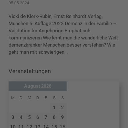
05.05.2024
Vicki de Klerk-Rubin, Ernst Reinhardt Verlag,
München 5. Auflage 2022 Demenz in der Familie –
Validation für Angehörige Emphatisch
kommunizieren Wie lernt man die wunderliche Welt
demenzkranker Menschen besser verstehen? Wie
geht man mit schwierigen...
Veranstaltungen
August 2026
M
D
M
D
F
S
S
1
2
3
4
5
6
7
8
9
10
11
12
13
14
15
16