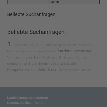
Beliebte Suchanfragen:
Beliebte Suchanfragen:
1
Kurs
Selbsterfahrung
alzheimer gesellschaft
2.April 2025
karriere
Newsletter
NAchbarschaftshilfe
Anne Wedlich
Vollmacht
Elsa Treff
FAchtag
Saalekreis
Ernährung
Beeinflussung sozialer
schulung
spiel
test
Kompetenzen der Betroffenen
demenzpartner
intense
Landeskompetenzzentrum
Demenz Sachsen-Anhalt