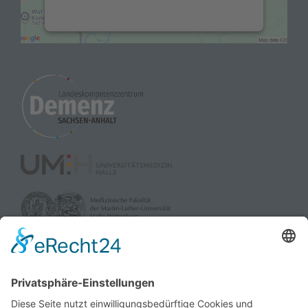
Nutzung des Service zu, um diese Karte
anzuzeigen.
Mehr Informationen
Akzeptieren
powered by
Usercentrics Consent
Management Platform
&
eRecht24
gefördert durch: