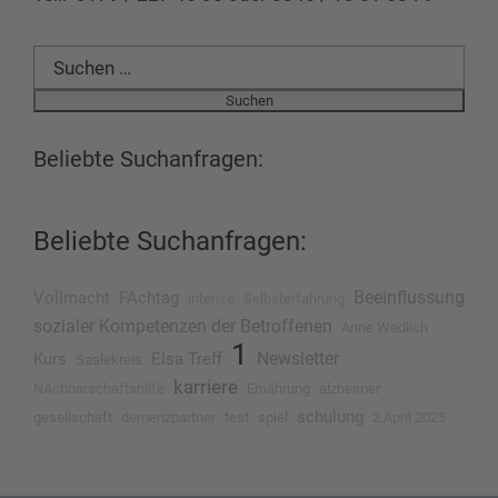
Suchen
nach:
Beliebte Suchanfragen:
Beliebte Suchanfragen:
Beeinflussung
Vollmacht
FAchtag
intense
Selbsterfahrung
sozialer Kompetenzen der Betroffenen
Anne Wedlich
1
Newsletter
Kurs
Elsa Treff
Saalekreis
karriere
NAchbarschaftshilfe
Ernährung
alzheimer
schulung
gesellschaft
demenzpartner
test
spiel
2.April 2025