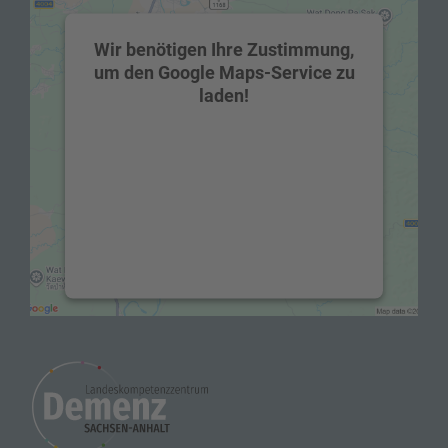
Wir benötigen Ihre Zustimmung,
um den Google Maps-Service zu
laden!
Wir verwenden einen Service eines
Drittanbieters, um Karteninhalte
einzubetten. Dieser Service kann Daten zu
Ihren Aktivitäten sammeln. Bitte lesen Sie
die Details durch und stimmen Sie der
Nutzung des Service zu, um diese Karte
anzuzeigen.
Mehr Informationen
Akzeptieren
powered by
Usercentrics Consent
Management Platform
&
eRecht24