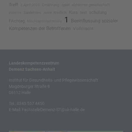
Treff
2.April 2025
Ernährung
spiel
alzheimer gesellschaft
Kurs
schulung
intense
Saalekreis
Anne Wedlich
test
1
Beeinflussung sozialer
FAchtag
NAchbarschaftshilfe
Kompetenzen der Betroffenen
Vollmacht
Landeskompetenzzentrum
Demenz Sachsen-Anhalt
Institut für Gesundheits- und Pflegewissenschaft
Magdeburger Straße 8
06112 Halle
Tel.:
0345 557 4450
E-Mail:
FachstelleDemenz-ST@uk-halle.de