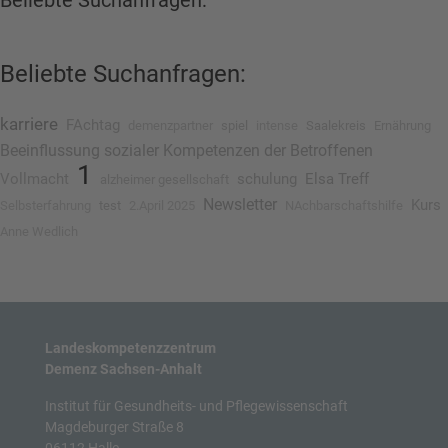
Beliebte Suchanfragen:
Beliebte Suchanfragen:
karriere
FAchtag
demenzpartner
spiel
intense
Saalekreis
Ernährung
Beeinflussung sozialer Kompetenzen der Betroffenen
1
Vollmacht
schulung
Elsa Treff
alzheimer gesellschaft
Newsletter
Kurs
Selbsterfahrung
test
2.April 2025
NAchbarschaftshilfe
Anne Wedlich
Landeskompetenzzentrum
Demenz Sachsen-Anhalt
Institut für Gesundheits- und Pflegewissenschaft
Magdeburger Straße 8