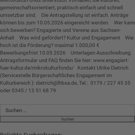
MikroKulturFonds unterstützt Vorhaben, die kulturell,
gemeinschaftsorientiert, praktisch einfach und schnell
umsetzbar sind. Die Antragstellung ist einfach. Anträge
können bis zum 10.05.2026 eingereicht werden. Wer kann
sich bewerben? Engagierte und Vereine aus Sachsen-
Anhalt Was wird gefördert? Kultur und Engagement Wie
hoch ist die Förderung? maximal 1.000,00 €
Bewerbungsfrist 10.05.2026 Unterlagen Ausschreibung,
Antragsformular und FAQ finden Sie hier: www.engagiert-
fuer-kultur.de/mikrokulturfonds/ Kontakt Ulrike Dietrich
(Servicestelle Bürgerschaftliches Engagement im
Kulturbereich ): dietrich@lhbsa.de, Tel.: 0179 / 227 45 35
oder 0345 / 13 51 68 79
Suchen
nach: