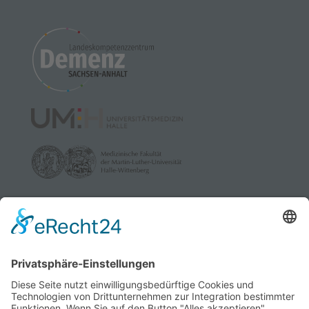
Mehr Informationen
Akzeptieren
powered by
Usercentrics Consent
Management Platform
&
eRecht24
gefördert durch: