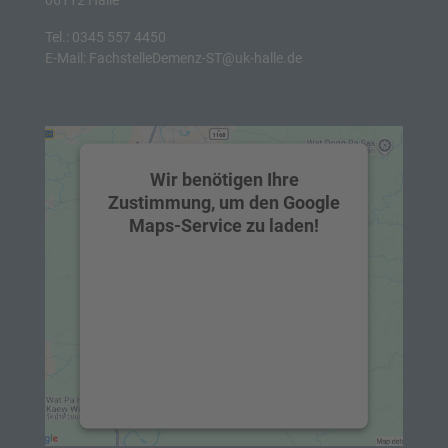
06112 Halle
Tel.:
0345 557 4450
E-Mail:
FachstelleDemenz-ST@uk-halle.de
Wir benötigen Ihre
Zustimmung, um den Google
Maps-Service zu laden!
Wir verwenden einen Service eines
Drittanbieters, um Karteninhalte
einzubetten. Dieser Service kann Daten
zu Ihren Aktivitäten sammeln. Bitte
lesen Sie die Details durch und
stimmen Sie der Nutzung des Service
zu, um diese Karte anzuzeigen.