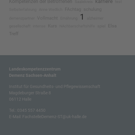
karriere
Kompetenzen der Betroffenen
Saalekreis
test
FAchtag
schulung
Selbsterfahrung
Anne Wedlich
1
Vollmacht
demenzpartner
Ernährung
alzheimer
Kurs
Elsa
gesellschaft
intense
NAchbarschaftshilfe
spiel
Treff
Landeskompetenzzentrum
Demenz Sachsen-Anhalt
Institut für Gesundheits- und Pflegewissenschaft
Magdeburger Straße 8
06112 Halle
Tel.:
0345 557 4450
E-Mail:
FachstelleDemenz-ST@uk-halle.de