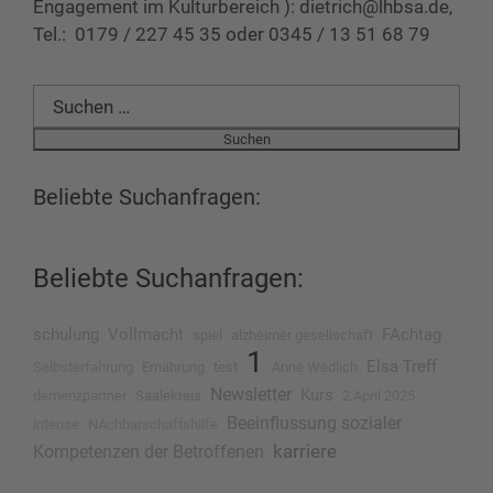
Engagement im Kulturbereich ): dietrich@lhbsa.de,
Tel.: 0179 / 227 45 35 oder 0345 / 13 51 68 79
Suchen
nach:
Beliebte Suchanfragen:
Beliebte Suchanfragen:
schulung
Vollmacht
FAchtag
spiel
alzheimer gesellschaft
1
Elsa Treff
Selbsterfahrung
Ernährung
test
Anne Wedlich
Newsletter
Kurs
demenzpartner
Saalekreis
2.April 2025
Beeinflussung sozialer
intense
NAchbarschaftshilfe
karriere
Kompetenzen der Betroffenen