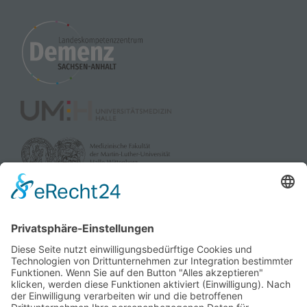
Mehr Informationen
Akzeptieren
powered by
Usercentrics Consent
Management Platform
&
eRecht24
gefördert durch: