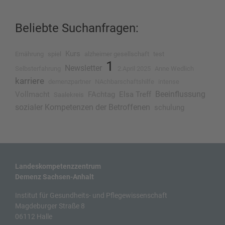
Beliebte Suchanfragen:
Kurs
Ernährung
spiel
alzheimer gesellschaft
test
1
Newsletter
Selbsterfahrung
2.April 2025
Anne Wedlich
karriere
demenzpartner
NAchbarschaftshilfe
intense
Beeinflussung
Vollmacht
FAchtag
Elsa Treff
Saalekreis
sozialer Kompetenzen der Betroffenen
schulung
Landeskompetenzzentrum
Demenz Sachsen-Anhalt
Institut für Gesundheits- und Pflegewissenschaft
Magdeburger Straße 8
06112 Halle