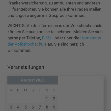
Krankenversicherung, zu ambulanten und anderen
Hilfsangeboten. Sie können alle Ihre Fragen stellen
und ungezwungen ins Gespräch kommen.
WICHTIG: An den Terminen in der Volkshochschule
können Sie auch online teilnehmen. Melden Sie sich
gerne per Telefon,
E-Mail
oder über die
Homepage
der Volkshochschule
an. Sie sind herzlich
willkommen.
Veranstaltungen
August 2026
M
D
M
D
F
S
S
1
2
3
4
5
6
7
8
9