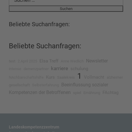
nach:
Beliebte Suchanfragen:
Beliebte Suchanfragen:
Newsletter
Elsa Treff
test
2.April 2025
Anne Wedlich
karriere
schulung
intense
demenzpartner
1
Kurs
Vollmacht
NAchbarschaftshilfe
Saalekreis
alzheimer
Beeinflussung sozialer
gesellschaft
Selbsterfahrung
Kompetenzen der Betroffenen
FAchtag
spiel
Ernährung
Landeskompetenzzentrum