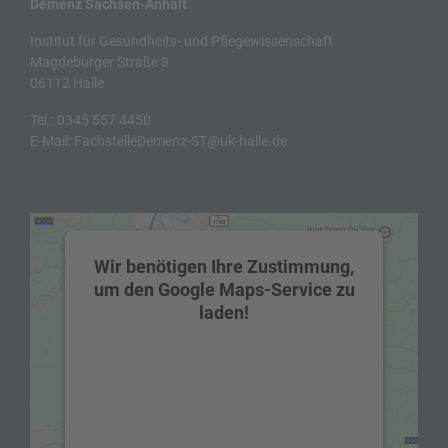
Demenz Sachsen-Anhalt
Institut für Gesundheits- und Pflegewissenschaft
Magdeburger Straße 8
06112 Halle
Tel.:
0345 557 4450
E-Mail:
FachstelleDemenz-ST@uk-halle.de
Wir benötigen Ihre Zustimmung,
um den Google Maps-Service zu
laden!
Wir verwenden einen Service eines
Drittanbieters, um Karteninhalte
einzubetten. Dieser Service kann Daten zu
Ihren Aktivitäten sammeln. Bitte lesen Sie