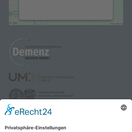
die Details durch und stimmen Sie der
Nutzung des Service zu, um diese Karte
anzuzeigen.
Mehr Informationen
Akzeptieren
powered by
Usercentrics Consent
Management Platform
&
eRecht24
gefördert durch: