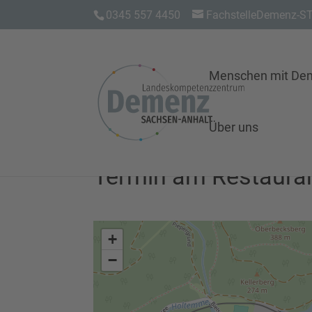
0345 557 4450
FachstelleDemenz-ST
Menschen mit De
Über uns
Termin am
Restaur
+
−