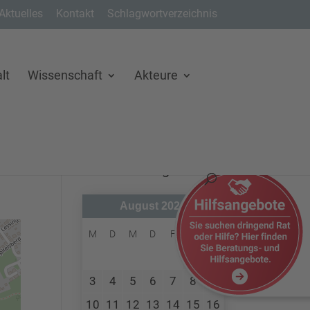
Aktuelles
Kontakt
Schlagwortverzeichnis
lt
Wissenschaft
Akteure
Veranstaltungen
August 2026
M
D
M
D
F
S
S
1
2
3
4
5
6
7
8
9
10
11
12
13
14
15
16