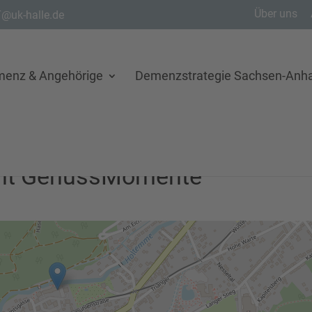
Über uns
@uk-halle.de
menz & Angehörige
Demenzstrategie Sachsen-Anha
ant GenussMomente