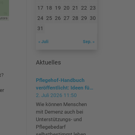
17
18
19
20
21
22
23
24
25
26
27
28
29
30
utors
31
« Juli
Sep. »
Aktuelles
t?
Pflegehof-Handbuch
veröffentlicht: Ideen für
er
ein Leben mit Demenz in
2. Juli 2026 11:50
Gemeinschaft und Natur
Wie können Menschen
mit Demenz auch bei
Unterstützungs- und
Pflegebedarf
selbstbestimmt leben,