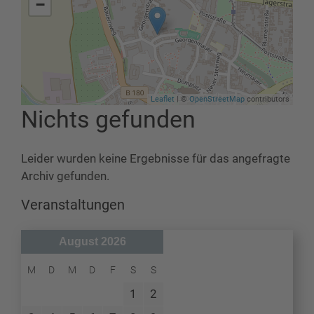
−
Leaflet
| ©
OpenStreetMap
contributors
Nichts gefunden
Leider wurden keine Ergebnisse für das angefragte
Archiv gefunden.
Veranstaltungen
August 2026
M
D
M
D
F
S
S
1
2