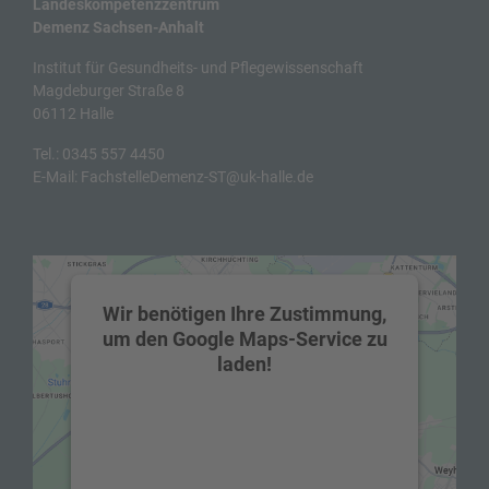
Landeskompetenzzentrum
Demenz Sachsen-Anhalt
Institut für Gesundheits- und Pflegewissenschaft
Magdeburger Straße 8
06112 Halle
Tel.:
0345 557 4450
E-Mail:
FachstelleDemenz-ST@uk-halle.de
Wir benötigen Ihre Zustimmung,
um den Google Maps-Service zu
laden!
Wir verwenden einen Service eines
Drittanbieters, um Karteninhalte
einzubetten. Dieser Service kann Daten zu