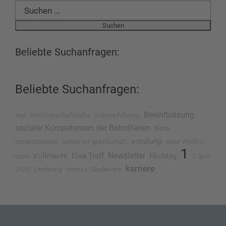
Suchen
nach:
Beliebte Suchanfragen:
Beliebte Suchanfragen:
Beeinflussung
test
NAchbarschaftshilfe
Selbsterfahrung
sozialer Kompetenzen der Betroffenen
Kurs
schulung
demenzpartner
alzheimer gesellschaft
Anne Wedlich
1
Newsletter
Vollmacht
Elsa Treff
FAchtag
spiel
2.April
karriere
2025
Ernährung
intense
Saalekreis