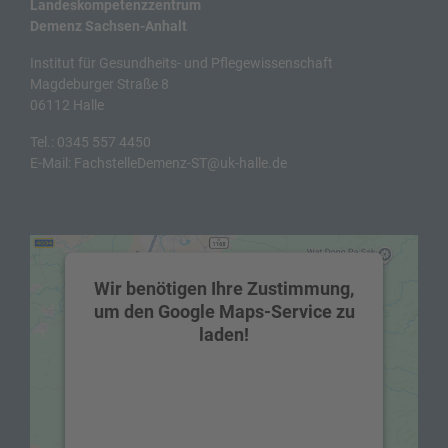
Landeskompetenzzentrum
Demenz Sachsen-Anhalt
Institut für Gesundheits- und Pflegewissenschaft
Magdeburger Straße 8
06112 Halle
Tel.:
0345 557 4450
E-Mail:
FachstelleDemenz-ST@uk-halle.de
Wir benötigen Ihre Zustimmung,
um den Google Maps-Service zu
laden!
Wir verwenden einen Service eines
Drittanbieters, um Karteninhalte
einzubetten. Dieser Service kann Daten zu