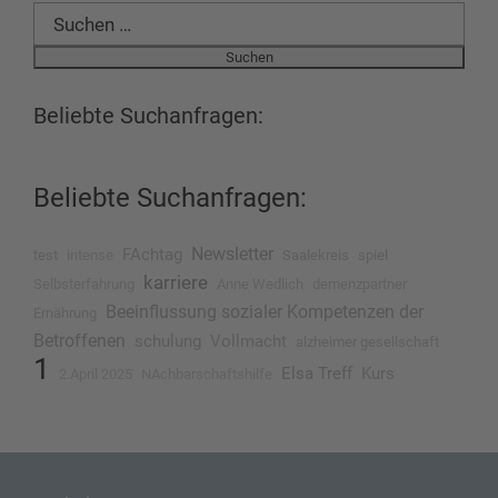
Suchen
nach:
Beliebte Suchanfragen:
Beliebte Suchanfragen:
Newsletter
FAchtag
test
intense
Saalekreis
spiel
karriere
Selbsterfahrung
Anne Wedlich
demenzpartner
Beeinflussung sozialer Kompetenzen der
Ernährung
Betroffenen
schulung
Vollmacht
alzheimer gesellschaft
1
Elsa Treff
Kurs
2.April 2025
NAchbarschaftshilfe