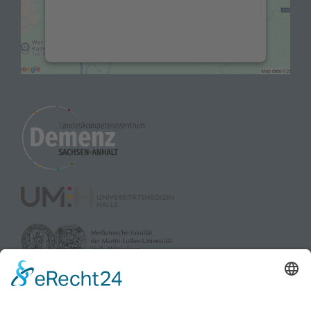
Ihren Aktivitäten sammeln. Bitte lesen Sie
die Details durch und stimmen Sie der
Nutzung des Service zu, um diese Karte
anzuzeigen.
Mehr Informationen
Akzeptieren
powered by
Usercentrics Consent
Management Platform
&
eRecht24