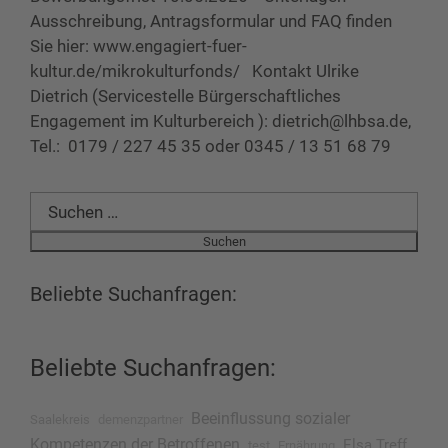
Ausschreibung, Antragsformular und FAQ finden
Sie hier: www.engagiert-fuer-
kultur.de/mikrokulturfonds/ Kontakt Ulrike
Dietrich (Servicestelle Bürgerschaftliches
Engagement im Kulturbereich ): dietrich@lhbsa.de,
Tel.: 0179 / 227 45 35 oder 0345 / 13 51 68 79
Suchen
nach:
Beliebte Suchanfragen:
Beliebte Suchanfragen:
Beeinflussung sozialer
Saalekreis
demenzpartner
Kompetenzen der Betroffenen
Elsa Treff
test
Ernährung