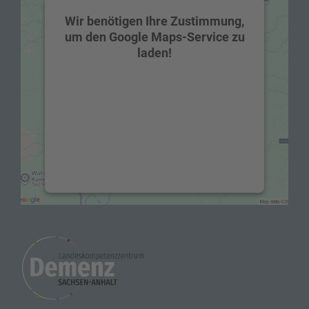
Wir benötigen Ihre Zustimmung,
um den Google Maps-Service zu
laden!
Wir verwenden einen Service eines
Drittanbieters, um Karteninhalte
einzubetten. Dieser Service kann Daten zu
Ihren Aktivitäten sammeln. Bitte lesen Sie
die Details durch und stimmen Sie der
Nutzung des Service zu, um diese Karte
anzuzeigen.
Mehr Informationen
Akzeptieren
powered by
Usercentrics Consent
Management Platform
&
eRecht24