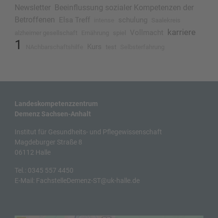
Newsletter
Beeinflussung sozialer Kompetenzen der
Betroffenen
Elsa Treff
schulung
intense
Saalekreis
karriere
Vollmacht
alzheimer gesellschaft
Ernährung
spiel
1
Kurs
NAchbarschaftshilfe
test
Selbsterfahrung
Landeskompetenzzentrum
Demenz Sachsen-Anhalt
Institut für Gesundheits- und Pflegewissenschaft
Magdeburger Straße 8
06112 Halle
Tel.:
0345 557 4450
E-Mail:
FachstelleDemenz-ST@uk-halle.de