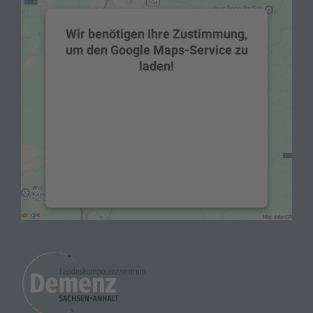
Wir benötigen Ihre Zustimmung,
um den Google Maps-Service zu
laden!
Wir verwenden einen Service eines
Drittanbieters, um Karteninhalte
einzubetten. Dieser Service kann Daten zu
Ihren Aktivitäten sammeln. Bitte lesen Sie
die Details durch und stimmen Sie der
Nutzung des Service zu, um diese Karte
anzuzeigen.
Mehr Informationen
Akzeptieren
powered by
Usercentrics Consent
Management Platform
&
eRecht24