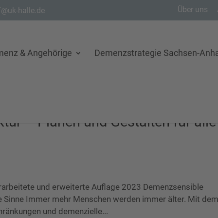
Über uns
@uk-halle.de
menz & Angehörige
Demenzstrategie Sachsen-Anha
tur – Planen und Gestalten für alle
überarbeitete und erweiterte Auflage 2023 Demenzsensible
alle Sinne Immer mehr Menschen werden immer älter. Mit de
hränkungen und demenzielle...