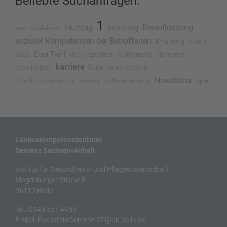
Beliebte Suchanfragen:
1
Beeinflussung
FAchtag
schulung
test
Saalekreis
sozialer Kompetenzen der Betroffenen
Ernährung
2.April
Elsa Treff
Vollmacht
2025
demenzpartner
alzheimer
karriere
Kurs
gesellschaft
Anne Wedlich
Newsletter
NAchbarschaftshilfe
intense
Selbsterfahrung
spiel
Landeskompetenzzentrum
Demenz Sachsen-Anhalt
Institut für Gesundheits- und Pflegewissenschaft
Magdeburger Straße 8
06112 Halle
Tel.:
0345 557 4450
E-Mail:
FachstelleDemenz-ST@uk-halle.de