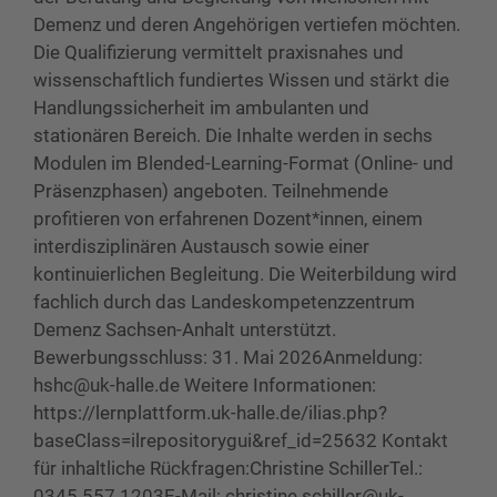
Demenz und deren Angehörigen vertiefen möchten.
Die Qualifizierung vermittelt praxisnahes und
wissenschaftlich fundiertes Wissen und stärkt die
Handlungssicherheit im ambulanten und
stationären Bereich. Die Inhalte werden in sechs
Modulen im Blended-Learning-Format (Online- und
Präsenzphasen) angeboten. Teilnehmende
profitieren von erfahrenen Dozent*innen, einem
interdisziplinären Austausch sowie einer
kontinuierlichen Begleitung. Die Weiterbildung wird
fachlich durch das Landeskompetenzzentrum
Demenz Sachsen-Anhalt unterstützt.
Bewerbungsschluss: 31. Mai 2026Anmeldung:
hshc@uk-halle.de Weitere Informationen:
https://lernplattform.uk-halle.de/ilias.php?
baseClass=ilrepositorygui&ref_id=25632 Kontakt
für inhaltliche Rückfragen:Christine SchillerTel.:
0345 557 1203E-Mail: christine.schiller@uk-