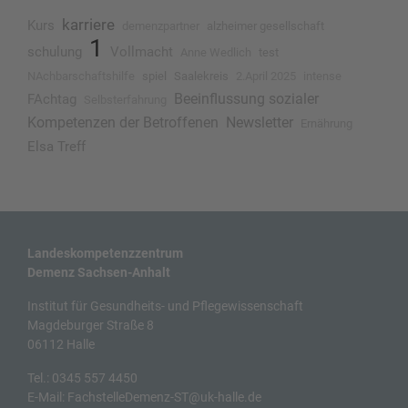
karriere
Kurs
demenzpartner
alzheimer gesellschaft
1
schulung
Vollmacht
Anne Wedlich
test
NAchbarschaftshilfe
spiel
Saalekreis
2.April 2025
intense
Beeinflussung sozialer
FAchtag
Selbsterfahrung
Kompetenzen der Betroffenen
Newsletter
Ernährung
Elsa Treff
Landeskompetenzzentrum
Demenz Sachsen-Anhalt
Institut für Gesundheits- und Pflegewissenschaft
Magdeburger Straße 8
06112 Halle
Tel.:
0345 557 4450
E-Mail:
FachstelleDemenz-ST@uk-halle.de