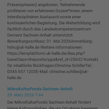
Präsenzphasen) angeboten. Teilnehmende
profitieren von erfahrenen Dozent*innen, einem
interdisziplinären Austausch sowie einer
kontinuierlichen Begleitung. Die Weiterbildung wird
fachlich durch das Landeskompetenzzentrum
Demenz Sachsen-Anhalt unterstützt.
Bewerbungsschluss: 31. Mai 2026Anmeldung:
hshc@uk-halle.de Weitere Informationen:
https://lernplattform.uk-halle.de/ilias.php?
baseClass=ilrepositorygui&ref_id=25632 Kontakt
für inhaltliche Rückfragen:Christine SchillerTel.:
0345 557 1203E-Mail: christine.schiller@uk-
halle.de
MikroKulturFonds Sachsen-Anhalt
29. März 2026 7:44
Der MikroKulturFonds Sachsen-Anhalt fördert
kleine Kulturvorhaben, die vor Ort etwas bewegen.