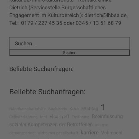
Dietrich (Servicestelle Bürgerschaftliches
Engagement im Kulturbereich ): dietrich@lhbsa.de,
Tel.: 0179 / 227 45 35 oder 0345 / 13 51 68 79
Suchen
nach:
Beliebte Suchanfragen:
Beliebte Suchanfragen:
1
Kurs
FAchtag
NAchbarschaftshilfe
Saalekreis
Beeinflussung
Elsa Treff
Selbsterfahrung
test
Ernährung
sozialer Kompetenzen der Betroffenen
intense
karriere
Vollmacht
demenzpartner
alzheimer gesellschaft