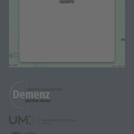
laden!
Wir verwenden einen Service eines
Drittanbieters, um Karteninhalte
einzubetten. Dieser Service kann Daten zu
Ihren Aktivitäten sammeln. Bitte lesen Sie
die Details durch und stimmen Sie der
Nutzung des Service zu, um diese Karte
anzuzeigen.
Mehr Informationen
Akzeptieren
powered by
Usercentrics Consent
Management Platform
&
eRecht24