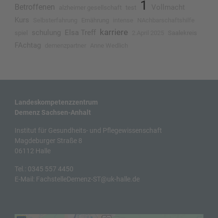
1
Betroffenen
Vollmacht
alzheimer gesellschaft
test
Kurs
Selbsterfahrung
Ernährung
intense
NAchbarschaftshilfe
karriere
schulung
Elsa Treff
spiel
2.April 2025
Saalekreis
FAchtag
demenzpartner
Anne Wedlich
Landeskompetenzzentrum
Demenz Sachsen-Anhalt
Institut für Gesundheits- und Pflegewissenschaft
Magdeburger Straße 8
06112 Halle
Tel.:
0345 557 4450
E-Mail:
FachstelleDemenz-ST@uk-halle.de