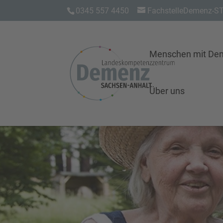
0345 557 4450
FachstelleDemenz-ST
Menschen mit De
Über uns