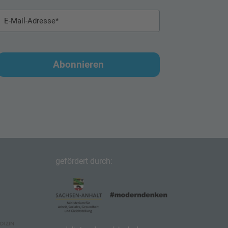
FAQs
Kontakt
Oft gestellte Fragen
Abonnieren
Wie viele Menschen sind in Sachsen-Anhalt betroffen?
Was ist Demenz in einfachen Worten?
Welche Formen treten am häufigsten auf?
Welche Hilfe erhalte ich telefonisch?
gefördert durch:
Unterstützt das Zentrum bei Anträgen (Pflegegrad,
Hilfsmittel)?
Wo finde ich Hilfe/Unterstützungsangebote in meiner