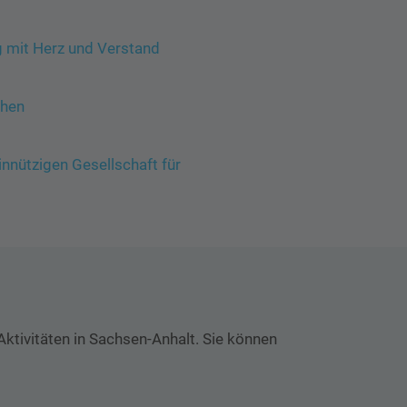
 mit Herz und Verstand
ehen
nnützigen Gesellschaft für
tivitäten in Sachsen-Anhalt. Sie können
Use arrow keys to move between tabs