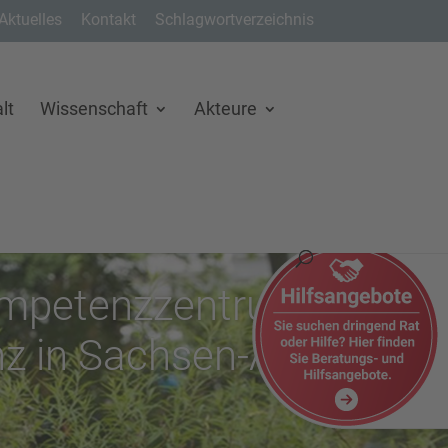
Aktuelles
Kontakt
Schlagwortverzeichnis
lt
Wissenschaft
Akteure
mpetenzzentrum für
 in Sachsen-Anhalt