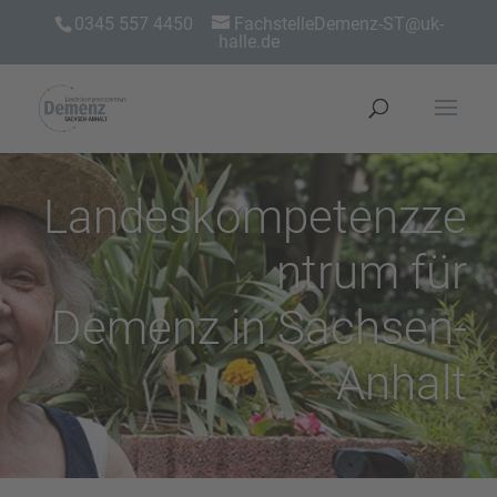
0345 557 4450
FachstelleDemenz-ST@uk-
halle.de
Landeskompetenzze
ntrum für
Demenz in Sachsen-
Anhalt