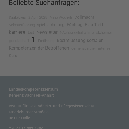
Beliebte Suchanfragen:
Vollmacht
Saalekreis
2.April 2025
Anne Wedlich
schulung
FAchtag
Elsa Treff
Selbsterfahrung
spiel
karriere
Newsletter
test
NAchbarschaftshilfe
alzheimer
1
Beeinflussung sozialer
gesellschaft
Ernährung
Kompetenzen der Betroffenen
demenzpartner
intense
Kurs
Landeskompetenzzentrum
Demenz Sachsen-Anhalt
Institut für Gesundheits- und Pflegewissenschaft
Magdeburger Straße 8
06112 Halle
Tel.:
0345 557 4450