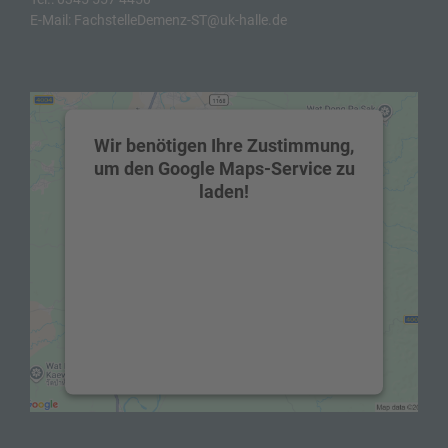
E-Mail:
FachstelleDemenz-ST@uk-halle.de
Wir benötigen Ihre Zustimmung,
um den Google Maps-Service zu
laden!
Wir verwenden einen Service eines
Drittanbieters, um Karteninhalte
einzubetten. Dieser Service kann Daten zu
Ihren Aktivitäten sammeln. Bitte lesen Sie
die Details durch und stimmen Sie der
Nutzung des Service zu, um diese Karte
anzuzeigen.
Mehr Informationen