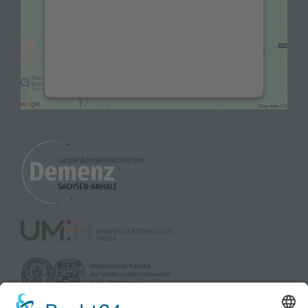
Drittanbieters, um Karteninhalte
einzubetten. Dieser Service kann Daten zu
Ihren Aktivitäten sammeln. Bitte lesen Sie
die Details durch und stimmen Sie der
Nutzung des Service zu, um diese Karte
anzuzeigen.
Mehr Informationen
Akzeptieren
powered by
Usercentrics Consent
Management Platform
&
eRecht24