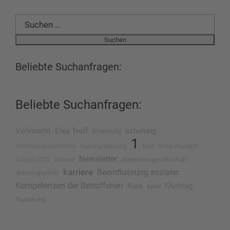
Suchen
nach:
Beliebte Suchanfragen:
Beliebte Suchanfragen:
Vollmacht
Elsa Treff
schulung
Ernährung
1
NAchbarschaftshilfe
Selbsterfahrung
test
Anne Wedlich
Newsletter
2.April 2025
intense
alzheimer gesellschaft
karriere
Beeinflussung sozialer
demenzpartner
Kompetenzen der Betroffenen
Kurs
FAchtag
spiel
Saalekreis