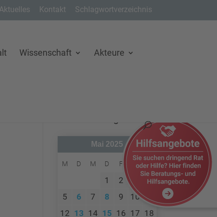
Aktuelles
Kontakt
Schlagwortverzeichnis
lt
Wissenschaft
Akteure
Veranstaltungen
Mai 2025
M
D
M
D
F
S
S
1
2
3
4
5
6
7
8
9
10
11
12
13
14
15
16
17
18