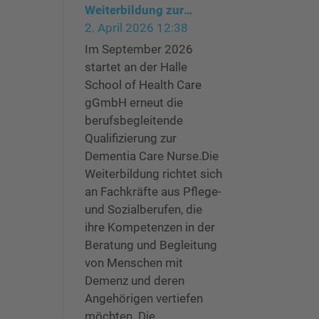
Weiterbildung zur
Dementia Care Nurse –
2. April 2026 12:38
Start September 2026
Im September 2026
startet an der Halle
School of Health Care
gGmbH erneut die
berufsbegleitende
Qualifizierung zur
Dementia Care Nurse.Die
Weiterbildung richtet sich
an Fachkräfte aus Pflege-
und Sozialberufen, die
ihre Kompetenzen in der
Beratung und Begleitung
von Menschen mit
Demenz und deren
Angehörigen vertiefen
möchten. Die