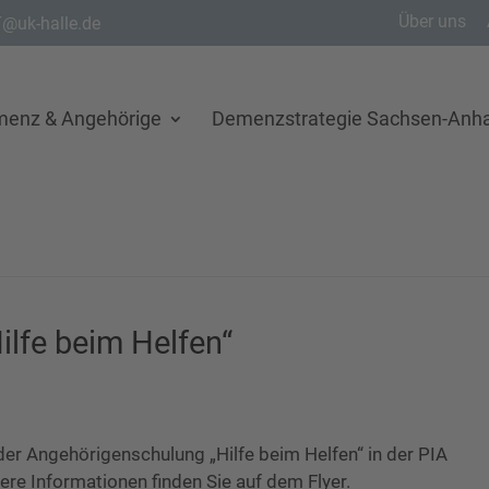
Über uns
@uk-halle.de
menz & Angehörige
Demenzstrategie Sachsen-Anha
lfe beim Helfen“
er Angehörigenschulung „Hilfe beim Helfen“ in der PIA
tere Informationen finden Sie auf dem Flyer.