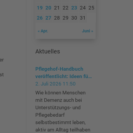
19
20
21
22
23
24
25
26
27
28
29
30
31
« Apr.
Juni »
Aktuelles
er
Pflegehof-Handbuch
st
veröffentlicht: Ideen für
ein Leben mit Demenz in
2. Juli 2026 11:50
Gemeinschaft und Natur
Wie können Menschen
mit Demenz auch bei
Unterstützungs- und
Pflegebedarf
selbstbestimmt leben,
aktiv am Alltag teilhaben